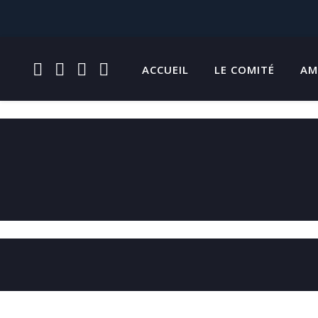
FACEBOOK
INSTAGRAM
TWITTER
YOUTUBE
ACCUEIL
LE COMITÉ
AM