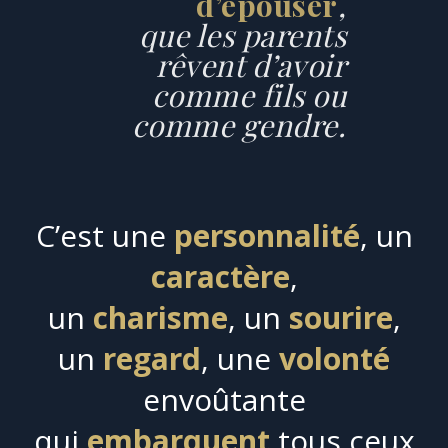
d’épouser
,
que les parents
rêvent d’avoir
comme fils ou
comme gendre.
C’est une
personnalité
, un
caractère
,
un
charisme
, un
sourire
,
un
regard
, une
volonté
envoûtante
qui
embarquent
tous ceux