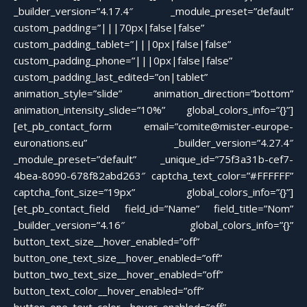
_builder_version=”4.17.4″ _module_preset=”default”
custom_padding=”|||70px|false|false”
custom_padding_tablet=”|||0px|false|false”
custom_padding_phone=”|||0px|false|false”
custom_padding_last_edited=”on|tablet”
animation_style=”slide” animation_direction=”bottom”
animation_intensity_slide=”10%” global_colors_info=”{}”]
[et_pb_contact_form email=”comite@mister-europe-
euronations.eu” _builder_version=”4.27.4″
_module_preset=”default” _unique_id=”75f3a31b-cef7-
4bea-8090-678f82abd263″ captcha_text_color=”#FFFFFF”
captcha_font_size=”19px” global_colors_info=”{}”]
[et_pb_contact_field field_id=”Name” field_title=”Nom”
_builder_version=”4.16″ global_colors_info=”{}”
button_text_size__hover_enabled=”off”
button_one_text_size__hover_enabled=”off”
button_two_text_size__hover_enabled=”off”
button_text_color__hover_enabled=”off”