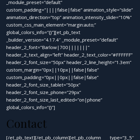
_module_preset=”default”
custom_padding=”||||false|false” animation_style=”slide”
animation_direction=”top” animation_intensity_slide=”10%”
custom_css_main_element=”margin:auto;”
global_colors_info=”{}”][et_pb_text
_builder_version=”4.17.4″ _module_preset=”default”
header_2_font=”Barlow|700|||||||”
header_2_text_align=”left” header_2_text_color=”#FFFFFF”
header_2_font_size=”50px” header_2_line_height=”1.3em”
custom_margin=”0px||10px||false|false”
custom_padding=”0px||0px||false|false”
header_2_font_size_tablet=”50px”
header_2_font_size_phone=”29px”
header_2_font_size_last_edited=”on|phone”
global_colors_info=”{}”]
Contact
[/et_pb_text][/et_pb_column][et_pb_column type=”3_5″