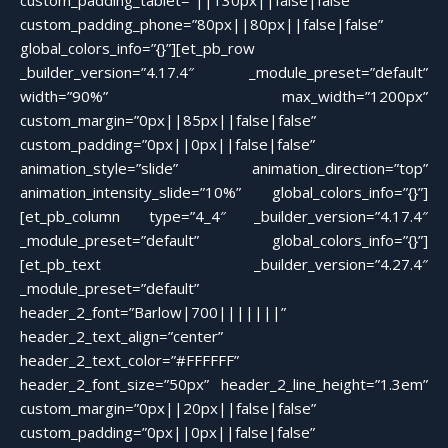
custom_padding_tablet=”||130px||false|false”
custom_padding_phone=”80px||80px||false|false”
global_colors_info=”{}”][et_pb_row
_builder_version=”4.17.4″ _module_preset=”default”
width=”90%” max_width=”1200px”
custom_margin=”0px||85px||false|false”
custom_padding=”0px||0px||false|false”
animation_style=”slide” animation_direction=”top”
animation_intensity_slide=”10%” global_colors_info=”{}”]
[et_pb_column type=”4_4″ _builder_version=”4.17.4″
_module_preset=”default” global_colors_info=”{}”]
[et_pb_text _builder_version=”4.27.4″
_module_preset=”default”
header_2_font=”Barlow|700|||||||”
header_2_text_align=”center”
header_2_text_color=”#FFFFFF”
header_2_font_size=”50px” header_2_line_height=”1.3em”
custom_margin=”0px||20px||false|false”
custom_padding=”0px||0px||false|false”