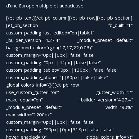
d’une Europe multiple et audacieuse.
[/et_pb_text][/et_pb_column][/et_pb_row][/et_pb_section]
[et_pb_section fb_built=”1″
custom_padding_last_edited=”on|tablet”
_builder_version=”4.27.4″ _module_preset=”default”
background_color=”rgba(17,17,22,0.06)”
custom_margin=”0px||0px||false|false”
custom_padding=”0px||44px||false|false”
custom_padding_tablet=”0px||130px||false|false”
custom_padding_phone=”||80px||false|false”
global_colors_info=”{}”][et_pb_row
use_custom_gutter=”on” gutter_width=”2″
make_equal=”on” _builder_version=”4.27.4″
_module_preset=”default” width=”90%”
max_width=”1200px”
custom_margin=”0px||0px||false|false”
custom_padding=”80px||0px|318px|false|false”
hover_enabled=”0″ global_colors_info=”{}”