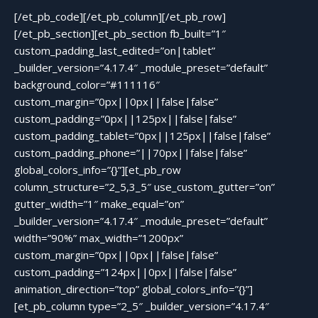
[/et_pb_code][/et_pb_column][/et_pb_row]
[/et_pb_section][et_pb_section fb_built=”1″
custom_padding_last_edited=”on|tablet”
_builder_version=”4.17.4″ _module_preset=”default”
background_color=”#111116″
custom_margin=”0px||0px||false|false”
custom_padding=”0px||125px||false|false”
custom_padding_tablet=”0px||125px||false|false”
custom_padding_phone=”||70px||false|false”
global_colors_info=”{}”][et_pb_row
column_structure=”2_5,3_5″ use_custom_gutter=”on”
gutter_width=”1″ make_equal=”on”
_builder_version=”4.17.4″ _module_preset=”default”
width=”90%” max_width=”1200px”
custom_margin=”0px||0px||false|false”
custom_padding=”124px||0px||false|false”
animation_direction=”top” global_colors_info=”{}”]
[et_pb_column type=”2_5″ _builder_version=”4.17.4″