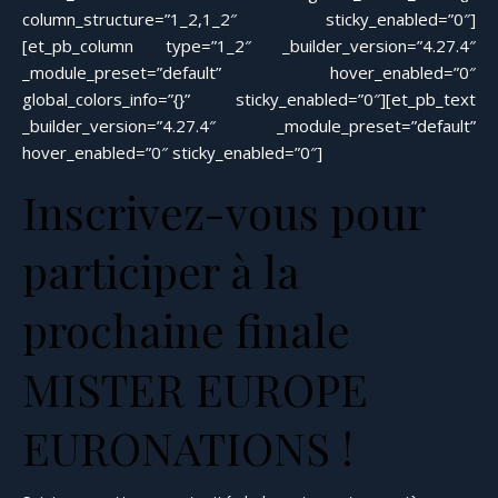
column_structure=”1_2,1_2″ sticky_enabled=”0″]
[et_pb_column type=”1_2″ _builder_version=”4.27.4″
_module_preset=”default” hover_enabled=”0″
global_colors_info=”{}” sticky_enabled=”0″][et_pb_text
_builder_version=”4.27.4″ _module_preset=”default”
hover_enabled=”0″ sticky_enabled=”0″]
Inscrivez-vous pour
participer à la
prochaine finale
MISTER EUROPE
EURONATIONS !