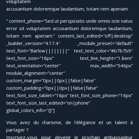
voluptatem
accusantium doloremque laudantium, totam rem aperiam.
” content_phone=”Sed ut perspiciatis unde omnis iste natus
error sit voluptatem accusantium doloremque laudantium,
totam rem aperiam.” content_last_edited=”off|desktop”
_builder_version=”4.17.4″ _module_preset=”default”
text_font=”Barlow||||||||” text_text_color=”#b7b7b9″
text_font_size=”18px” text_line_height=”1.8em”
text_orientation=”center” max_width=”546px”
module_alignment=”center”
custom_margin=”0px||0px||false|false”
custom_padding=”0px||0px||false|false”
text_font_size_tablet=”18px” text_font_size_phone=”16px”
text_font_size_last_edited=”on|phone”
global_colors_info=”{}”]
Vous avez du charisme, de l’élégance et un talent à
partager ?
Inscrivez-vous pour devenir le prochain ambassadeur