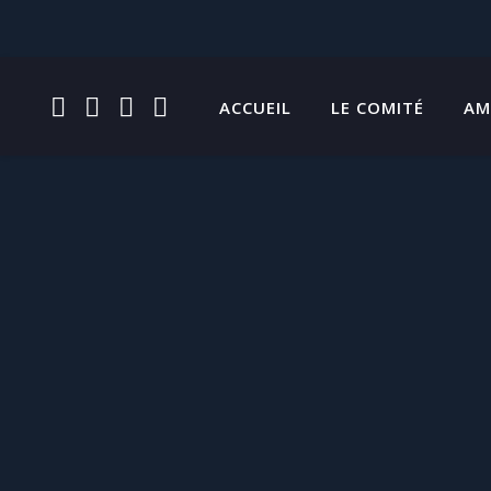
FACEBOOK
INSTAGRAM
TWITTER
YOUTUBE
ACCUEIL
LE COMITÉ
AM