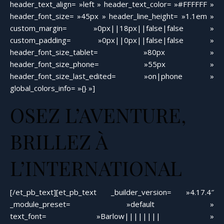
header_text_align= »left » header_text_color= »#FFFFFF »
header_font_size= »45px » header_line_height= »1.1em »
custom_margin= »0px||18px||false|false »
custom_padding= »0px||0px||false|false »
header_font_size_tablet= »80px »
header_font_size_phone= »55px »
header_font_size_last_edited= »on|phone »
global_colors_info= »{} »]
OSEZ L’AVENTURE,
BRILLEZ À
L’INTERNATIONAL
[/et_pb_text][et_pb_text _builder_version= »4.17.4″
_module_preset= »default »
text_font= »Barlow|||||||| »