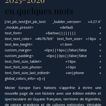
en quelques mots
[/et_pb_text][et_pb_text _builder_version= »4.27.4″
_module_preset= »default »
text_font= »Barlow|||||||| »
text_text_color= »#b7b7b9″ text_font_size= »18px »
text_line_height= »1.8em »
custom_margin= »0px||16px||false|false »
custom_padding= »0px||0px||false|false »
text_font_size_tablet= »18px »
text_font_size_phone= »16px »
text_font_size_last_edited= »on|phone »
global_colors_info= »{} »]
Mister Europe Euro Nations s’apprête à écrire une
nouvelle page de son histoire avec une édition inédite et
spectaculaire en Guyane française, territoire de légendes,
de nature grandiose et de cultures métissées. Véritable