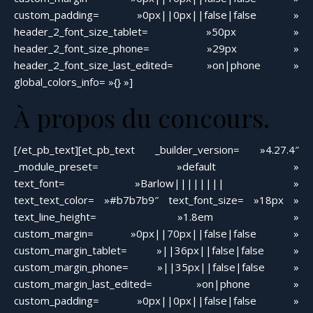
custom_padding= »0px||0px||false|false »
header_2_font_size_tablet= »50px »
header_2_font_size_phone= »29px »
header_2_font_size_last_edited= »on|phone »
global_colors_info= »{} »]
À propos du concours.
[/et_pb_text][et_pb_text _builder_version= »4.27.4″
_module_preset= »default »
text_font= »Barlow|||||||| »
text_text_color= »#b7b7b9″ text_font_size= »18px »
text_line_height= »1.8em »
custom_margin= »0px||70px||false|false »
custom_margin_tablet= »||36px||false|false »
custom_margin_phone= »||35px||false|false »
custom_margin_last_edited= »on|phone »
custom_padding= »0px||0px||false|false »