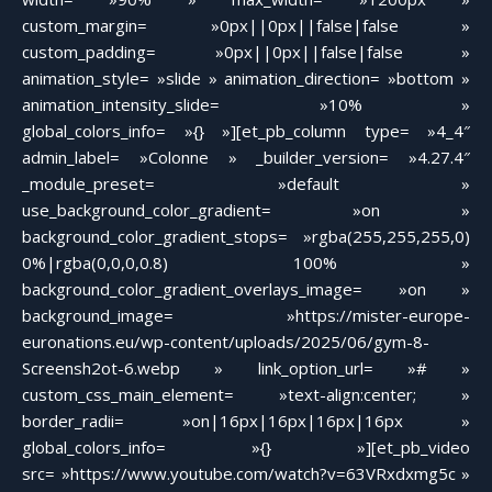
custom_margin= »0px||0px||false|false »
custom_padding= »0px||0px||false|false »
animation_style= »slide » animation_direction= »bottom »
animation_intensity_slide= »10% »
global_colors_info= »{} »][et_pb_column type= »4_4″
admin_label= »Colonne » _builder_version= »4.27.4″
_module_preset= »default »
use_background_color_gradient= »on »
background_color_gradient_stops= »rgba(255,255,255,0)
0%|rgba(0,0,0,0.8) 100% »
background_color_gradient_overlays_image= »on »
background_image= »https://mister-europe-
euronations.eu/wp-content/uploads/2025/06/gym-8-
Screensh2ot-6.webp » link_option_url= »# »
custom_css_main_element= »text-align:center; »
border_radii= »on|16px|16px|16px|16px »
global_colors_info= »{} »][et_pb_video
src= »https://www.youtube.com/watch?v=63VRxdxmg5c »