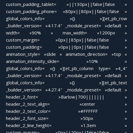
custom_padding_tablet= »||130px||false|false »
custom_padding_phone= »80px||80px||false|false »
global_colors_info= »{} »][et_pb_row
_builder_version= »4.17.4″ _module_preset= »default »
width= »90% » max_width= »1200px »
custom_margin= »0px||85px||false|false »
custom_padding= »0px||0px||false|false »
animation_style= »slide » animation_direction= »top »
animation_intensity_slide= »10% »
global_colors_info= »{} »][et_pb_column type= »4_4″
_builder_version= »4.17.4″ _module_preset= »default »
global_colors_info= »{} »][et_pb_text
_builder_version= »4.27.4″ _module_preset= »default »
header_2_font= »Barlow|700||||||| »
header_2_text_align= »center »
header_2_text_color= »#FFFFFF »
header_2_font_size= »50px »
header_2_line_height= »1.3em »
custom_margin= »0px||20px||false|false »