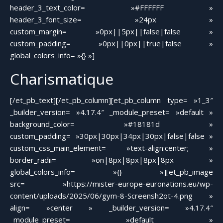
header_3_text_color= »#FFFFFF »
header_3_font_size= »24px »
custom_margin= »0px||5px||false|false »
custom_padding= »0px||0px||true|false »
global_colors_info= »{} »]
Charismatique
[/et_pb_text][/et_pb_column][et_pb_column type= »1_3″
_builder_version= »4.17.4″ _module_preset= »default »
background_color= »#18181d »
custom_padding= »30px|30px|34px|30px|false|false »
custom_css_main_element= »text-align:center; »
border_radii= »on|8px|8px|8px|8px »
global_colors_info= »{} »][et_pb_image
src= »https://mister-europe-euronations.eu/wp-
content/uploads/2025/06/gym-8-Screensh2ot-4.png »
align= »center » _builder_version= »4.17.4″
_module_preset= »default »