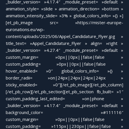
_builder_version= »4.17.4″ _module_preset= »default »
animation_style= »slide » animation_direction= »bottom »
animation_intensity_slide= »3% » global_colors_info= »{} »]
[et_pb_image src= »https://mister-europe-
euronations.eu/wp-
content/uploads/2025/06/Appel_Candidature_Flyer.jpg »
title_text= »Appel_Candidature_Flyer » align= »right »
_builder_version= »4.27.4″ _module_preset= »default »
custom_margin= »0px||0px||false|false »
custom_padding= »0px||0px||false|false »
hover_enabled= »0″ global_colors_info= »{} »
border_radii= »on|24px|24px|24px|24px »
sticky_enabled= »0″][/et_pb_image][/et_pb_column]
[/et_pb_row][/et_pb_section][et_pb_section fb_built= »1″
custom_padding_last_edited= »on|phone »
_builder_version= »4.17.4″ _module_preset= »default »
background_color= »#111116″
custom_margin= »0px||0px||false|false »
custom_padding= »115px||230px||false|false »