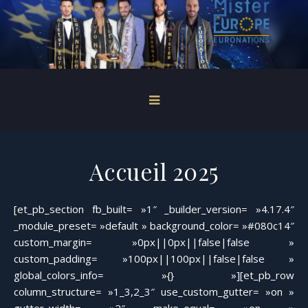
Accueil 2025
[et_pb_section fb_built= »1″ _builder_version= »4.17.4″
_module_preset= »default » background_color= »#080c14″
custom_margin= »0px||0px||false|false »
custom_padding= »100px||100px||false|false »
global_colors_info= »{} »][et_pb_row
column_structure= »1_3,2_3″ use_custom_gutter= »on »