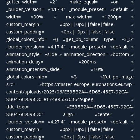
gutter_width= »2″ make_equal= »on »
_builder_version= »4.17.4″ _module_preset= »default »
width= »90% » max_width= »1200px »
custom_margin= »0px||0px||false|false »
custom_padding= »0px||0px||false|false »
global_colors_info= »{} »][et_pb_column type= »3_5″
_builder_version= »4.17.4″ _module_preset= »default »
animation_style= »slide » animation_direction= »bottom »
animation_delay= »200ms »
animation_intensity_slide= »10% »
global_colors_info= »{} »][et_pb_image
src= »https://mister-europe-euronations.eu/wp-
content/uploads/2025/06/E535B2A4-6D65-45E7-92CA-
8B0478D098D0-e1748955363649.jpeg »
title_text= »E535B2A4-6D65-45E7-92CA-
8B0478D098D0″ align= »center »
_builder_version= »4.27.4″ _module_preset= »default »
custom_margin= »0px||0px||false|false »
custom_padding= »0px||0px||false|false »