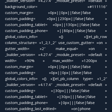
_builder_version= »4.27.4″ _module_preset= »default »
background_color= »#111116″
custom_margin= »0px||0px||false|false »
custom_padding= »0px||230px||false|false »
custom_padding_tablet= »0px||130px||false|false »
custom_padding_phone= »||80px||false|false »
global_colors_info= »{} »][et_pb_row
column_structure= »1_2,1_2″ use_custom_gutter= »on »
gutter_width= »2″ make_equal= »on »
_builder_version= »4.27.4″ _module_preset= »default »
width= »90% » max_width= »1200px »
custom_margin= »0px||0px||false|false »
custom_padding= »0px||0px||false|false »
global_colors_info= »{} »][et_pb_column type= »1_2″
_builder_version= »4.17.4″ _module_preset= »default »
custom_padding= »|30px|||false|false »
custom_padding_tablet= »|30px|||false|false »
custom_padding_phone= »|0px|||false|false »
custom_padding_last_edited= »on|phone »