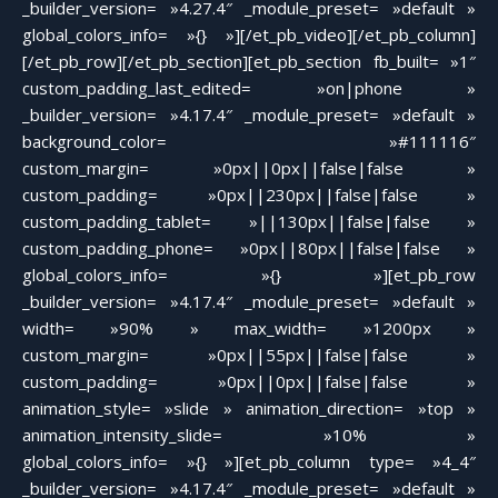
_builder_version= »4.27.4″ _module_preset= »default »
global_colors_info= »{} »][/et_pb_video][/et_pb_column]
[/et_pb_row][/et_pb_section][et_pb_section fb_built= »1″
custom_padding_last_edited= »on|phone »
_builder_version= »4.17.4″ _module_preset= »default »
background_color= »#111116″
custom_margin= »0px||0px||false|false »
custom_padding= »0px||230px||false|false »
custom_padding_tablet= »||130px||false|false »
custom_padding_phone= »0px||80px||false|false »
global_colors_info= »{} »][et_pb_row
_builder_version= »4.17.4″ _module_preset= »default »
width= »90% » max_width= »1200px »
custom_margin= »0px||55px||false|false »
custom_padding= »0px||0px||false|false »
animation_style= »slide » animation_direction= »top »
animation_intensity_slide= »10% »
global_colors_info= »{} »][et_pb_column type= »4_4″
_builder_version= »4.17.4″ _module_preset= »default »