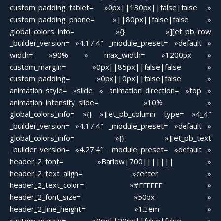
custom_padding_tablet= »0px||130px||false|false »
custom_padding_phone= »||80px||false|false »
global_colors_info= »{} »][et_pb_row
_builder_version= »4.17.4″ _module_preset= »default »
width= »90% » max_width= »1200px »
custom_margin= »0px||85px||false|false »
custom_padding= »0px||0px||false|false »
animation_style= »slide » animation_direction= »top »
animation_intensity_slide= »10% »
global_colors_info= »{} »][et_pb_column type= »4_4″
_builder_version= »4.17.4″ _module_preset= »default »
global_colors_info= »{} »][et_pb_text
_builder_version= »4.27.4″ _module_preset= »default »
header_2_font= »Barlow|700||||||| »
header_2_text_align= »center »
header_2_text_color= »#FFFFFF »
header_2_font_size= »50px »
header_2_line_height= »1.3em »
custom_margin= »0px||20px||false|false »