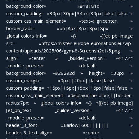
background_color= »#18181d »
custom_padding= »30px|30px|34px|30px|false|false »
custom_css_main_element= »text-align:center; »
border_radii= »on|8px|8px|8px|8px »
global_colors_info= »{} »][et_pb_image
src= »https://mister-europe-euronations.eu/wp-
content/uploads/2025/06/gym-8-Screensh2ot-5.png »
align= »center » _builder_version= »4.17.4″
_module_preset= »default »
background_color= »#29292d » height= »32px »
custom_margin= »0px||40px||false|false »
custom_padding= »15px|15px|15px|15px|false|false »
custom_css_main_element= »display:inline-block;||border-
radius:7px; » global_colors_info= »{} »][/et_pb_image]
[et_pb_text _builder_version= »4.17.4″
_module_preset= »default »
header_3_font= »Barlow|600||||||| »
header_3_text_align= »center »