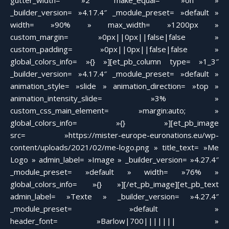
gutter_width= »2″ make_equal= »on »
_builder_version= »4.17.4″ _module_preset= »default »
width= »90% » max_width= »1200px »
custom_margin= »0px||0px||false|false »
custom_padding= »0px||0px||false|false »
global_colors_info= »{} »][et_pb_column type= »1_3″
_builder_version= »4.17.4″ _module_preset= »default »
animation_style= »slide » animation_direction= »top »
animation_intensity_slide= »3% »
custom_css_main_element= »margin:auto; »
global_colors_info= »{} »][et_pb_image
src= »https://mister-europe-euronations.eu/wp-
content/uploads/2021/02/me-logo.png » title_text= »Me
Logo » admin_label= »Image » _builder_version= »4.27.4″
_module_preset= »default » width= »76% »
global_colors_info= »{} »][/et_pb_image][et_pb_text
admin_label= »Texte » _builder_version= »4.27.4″
_module_preset= »default »
header_font= »Barlow|700||||||| »