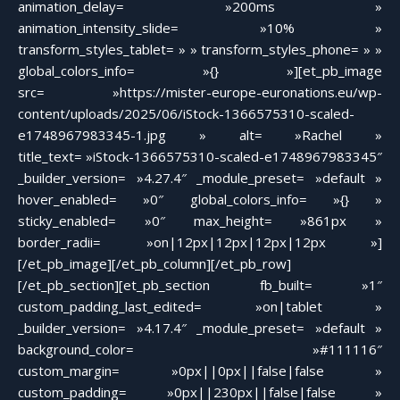
animation_delay= »200ms »
animation_intensity_slide= »10% »
transform_styles_tablet= » » transform_styles_phone= » »
global_colors_info= »{} »][et_pb_image
src= »https://mister-europe-euronations.eu/wp-
content/uploads/2025/06/iStock-1366575310-scaled-
e1748967983345-1.jpg » alt= »Rachel »
title_text= »iStock-1366575310-scaled-e1748967983345″
_builder_version= »4.27.4″ _module_preset= »default »
hover_enabled= »0″ global_colors_info= »{} »
sticky_enabled= »0″ max_height= »861px »
border_radii= »on|12px|12px|12px|12px »]
[/et_pb_image][/et_pb_column][/et_pb_row]
[/et_pb_section][et_pb_section fb_built= »1″
custom_padding_last_edited= »on|tablet »
_builder_version= »4.17.4″ _module_preset= »default »
background_color= »#111116″
custom_margin= »0px||0px||false|false »
custom_padding= »0px||230px||false|false »