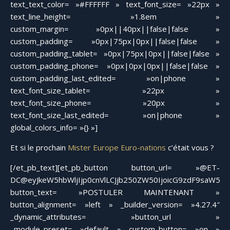
text_text_color= »#FFFFFF » text_font_size= »22px »
text_line_height= »1.8em »
custom_margin= »0px||40px||false|false »
custom_padding= »0px|75px|0px||false|false »
custom_padding_tablet= »0px|75px|0px||false|false »
custom_padding_phone= »0px|0px|0px||false|false »
custom_padding_last_edited= »on|phone »
text_font_size_tablet= »22px »
text_font_size_phone= »20px »
text_font_size_last_edited= »on|phone »
global_colors_info= »{} »]
Et si le prochain
Mister Europe Euro-nations
c’était vous ?
[/et_pb_text][et_pb_button button_url= »@ET-
DC@eyJkeW5hbWljIjp0cnVlLCJjb250ZW50IjoicG9zdF9saW5rX
button_text= »POSTULER MAINTENANT »
button_alignment= »left » _builder_version= »4.27.4″
_dynamic_attributes= »button_url »
_module_preset= »default » custom_button= »on »