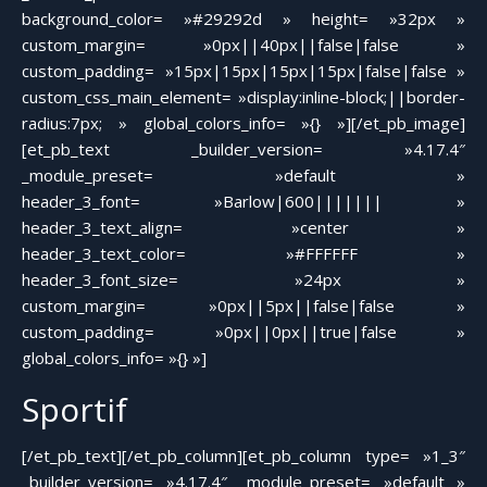
background_color= »#29292d » height= »32px »
custom_margin= »0px||40px||false|false »
custom_padding= »15px|15px|15px|15px|false|false »
custom_css_main_element= »display:inline-block;||border-
radius:7px; » global_colors_info= »{} »][/et_pb_image]
[et_pb_text _builder_version= »4.17.4″
_module_preset= »default »
header_3_font= »Barlow|600||||||| »
header_3_text_align= »center »
header_3_text_color= »#FFFFFF »
header_3_font_size= »24px »
custom_margin= »0px||5px||false|false »
custom_padding= »0px||0px||true|false »
global_colors_info= »{} »]
Sportif
[/et_pb_text][/et_pb_column][et_pb_column type= »1_3″
_builder_version= »4.17.4″ _module_preset= »default »