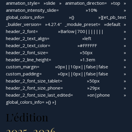
animation_style= »slide » animation_direction= »top »
animation_intensity_slide= »10% »
global_colors_info= »{} »][et_pb_text
_builder_version= »4.27.4″ _module_preset= »default »
header_2_font= »Barlow|700||||||| »
header_2_text_align= »left »
header_2_text_color= »#FFFFFF »
header_2_font_size= »50px »
header_2_line_height= »1.3em »
custom_margin= »0px||10px||false|false »
custom_padding= »0px||0px||false|false »
header_2_font_size_tablet= »50px »
header_2_font_size_phone= »29px »
header_2_font_size_last_edited= »on|phone »
global_colors_info= »{} »]
L’édition
2025–2026