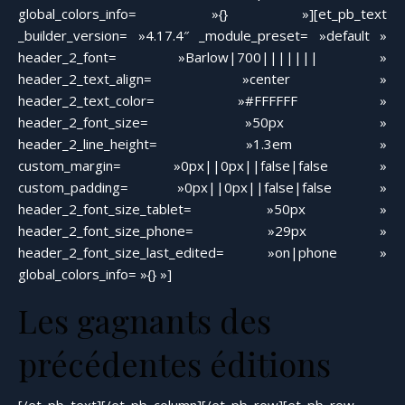
global_colors_info= »{} »][et_pb_text
_builder_version= »4.17.4″ _module_preset= »default »
header_2_font= »Barlow|700||||||| »
header_2_text_align= »center »
header_2_text_color= »#FFFFFF »
header_2_font_size= »50px »
header_2_line_height= »1.3em »
custom_margin= »0px||0px||false|false »
custom_padding= »0px||0px||false|false »
header_2_font_size_tablet= »50px »
header_2_font_size_phone= »29px »
header_2_font_size_last_edited= »on|phone »
global_colors_info= »{} »]
Les gagnants des
précédentes éditions