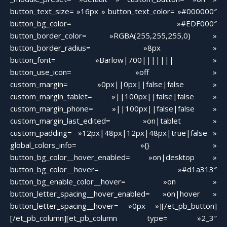
button_text_size= »16px » button_text_color= »#000000″
button_bg_color= »#EDF000″
button_border_color= »RGBA(255,255,255,0) »
button_border_radius= »8px »
button_font= »Barlow|700||||||| »
button_use_icon= »off »
custom_margin= »0px||0px||false|false »
custom_margin_tablet= »||100px||false|false »
custom_margin_phone= »||100px||false|false »
custom_margin_last_edited= »on|tablet »
custom_padding= »12px|48px|12px|48px|true|false »
global_colors_info= »{} »
button_bg_color__hover_enabled= »on|desktop »
button_bg_color__hover= »#d1a313″
button_bg_enable_color__hover= »on »
button_letter_spacing__hover_enabled= »on|hover »
button_letter_spacing__hover= »0px »][/et_pb_button]
[/et_pb_column][et_pb_column type= »2_3″