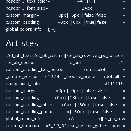
header_3_text_color= »#FFFFFF »
header_3_font_size= »24px »
custom_margin= »0px||5px||false|false »
custom_padding= »0px||0px||true|false »
global_colors_info= »{} »]
Artistes
[/et_pb_text][/et_pb_column][/et_pb_row][/et_pb_section]
[et_pb_section fb_built= »1″
custom_padding_last_edited= »on|tablet »
_builder_version= »4.27.4″ _module_preset= »default »
background_color= »#111116″
custom_margin= »0px||0px||false|false »
custom_padding= »0px||230px||false|false »
custom_padding_tablet= »0px||130px||false|false »
custom_padding_phone= »||80px||false|false »
global_colors_info= »{} »][et_pb_row
column_structure= »3_5,2_5″ use_custom_gutter= »on »