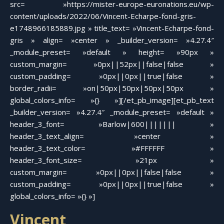
src= »https://mister-europe-euronations.eu/wp-
content/uploads/2022/06/Vincent-Echarpe-fond-gris-
e1748966185889.jpg » title_text= »Vincent-Echarpe-fond-
gris » align= »center » _builder_version= »4.27.4″
_module_preset= »default » height= »90px »
custom_margin= »0px||52px||false|false »
custom_padding= »0px||0px||true|false »
border_radii= »on|50px|50px|50px|50px »
global_colors_info= »{} »][/et_pb_image][et_pb_text
_builder_version= »4.27.4″ _module_preset= »default »
header_3_font= »Barlow|600||||||| »
header_3_text_align= »center »
header_3_text_color= »#FFFFFF »
header_3_font_size= »21px »
custom_margin= »0px||0px||false|false »
custom_padding= »0px||0px||true|false »
global_colors_info= »{} »]
Vincent