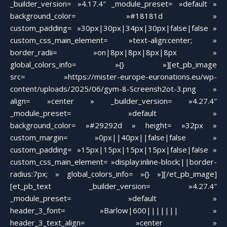
_builder_version= »4.17.4″ _module_preset= »default »
background_color= »#18181d »
custom_padding= »30px|30px|34px|30px|false|false »
custom_css_main_element= »text-align:center; »
border_radii= »on|8px|8px|8px|8px »
global_colors_info= »{} »][et_pb_image
src= »https://mister-europe-euronations.eu/wp-
content/uploads/2025/06/gym-8-Screensh2ot-3.png »
align= »center » _builder_version= »4.27.4″
_module_preset= »default »
background_color= »#29292d » height= »32px »
custom_margin= »0px||40px||false|false »
custom_padding= »15px|15px|15px|15px|false|false »
custom_css_main_element= »display:inline-block;||border-
radius:7px; » global_colors_info= »{} »][/et_pb_image]
[et_pb_text _builder_version= »4.27.4″
_module_preset= »default »
header_3_font= »Barlow|600||||||| »
header_3_text_align= »center »