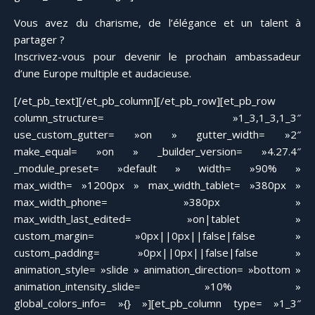
Vous avez du charisme, de l’élégance et un talent à
partager ?
Inscrivez-vous pour devenir le prochain ambassadeur
d’une Europe multiple et audacieuse.
[/et_pb_text][/et_pb_column][/et_pb_row][et_pb_row
column_structure= »1_3,1_3,1_3″
use_custom_gutter= »on » gutter_width= »2″
make_equal= »on » _builder_version= »4.27.4″
_module_preset= »default » width= »90% »
max_width= »1200px » max_width_tablet= »380px »
max_width_phone= »380px »
max_width_last_edited= »on|tablet »
custom_margin= »0px||0px||false|false »
custom_padding= »0px||0px||false|false »
animation_style= »slide » animation_direction= »bottom »
animation_intensity_slide= »10% »
global_colors_info= »{} »][et_pb_column type= »1_3″