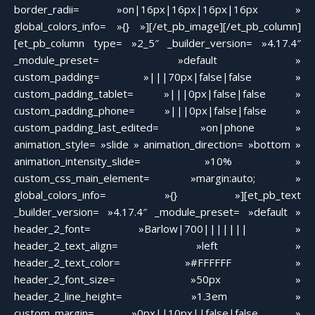
border_radii= »on|16px|16px|16px|16px »
global_colors_info= »{} »][/et_pb_image][/et_pb_column]
[et_pb_column type= »2_5″ _builder_version= »4.17.4″
_module_preset= »default »
custom_padding= »|||70px|false|false »
custom_padding_tablet= »|||0px|false|false »
custom_padding_phone= »|||0px|false|false »
custom_padding_last_edited= »on|phone »
animation_style= »slide » animation_direction= »bottom »
animation_intensity_slide= »10% »
custom_css_main_element= »margin:auto; »
global_colors_info= »{} »][et_pb_text
_builder_version= »4.17.4″ _module_preset= »default »
header_2_font= »Barlow|700||||||| »
header_2_text_align= »left »
header_2_text_color= »#FFFFFF »
header_2_font_size= »50px »
header_2_line_height= »1.3em »
custom_margin= »0px||10px||false|false »