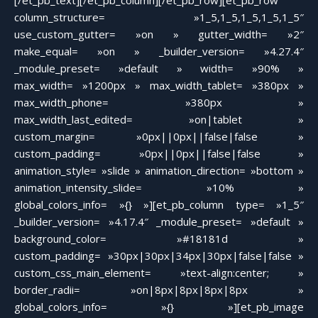
[/et_pb_text][/et_pb_column][/et_pb_row][et_pb_row
column_structure= »1_5,1_5,1_5,1_5,1_5″
use_custom_gutter= »on » gutter_width= »2″
make_equal= »on » _builder_version= »4.27.4″
_module_preset= »default » width= »90% »
max_width= »1200px » max_width_tablet= »380px »
max_width_phone= »380px »
max_width_last_edited= »on|tablet »
custom_margin= »0px||0px||false|false »
custom_padding= »0px||0px||false|false »
animation_style= »slide » animation_direction= »bottom »
animation_intensity_slide= »10% »
global_colors_info= »{} »][et_pb_column type= »1_5″
_builder_version= »4.17.4″ _module_preset= »default »
background_color= »#18181d »
custom_padding= »30px|30px|34px|30px|false|false »
custom_css_main_element= »text-align:center; »
border_radii= »on|8px|8px|8px|8px »
global_colors_info= »{} »][et_pb_image