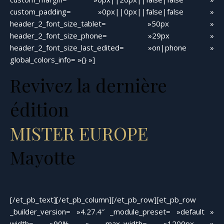
custom_padding= »0px||0px||false|false »
header_2_font_size_tablet= »50px »
header_2_font_size_phone= »29px »
header_2_font_size_last_edited= »on|phone »
global_colors_info= »{} »]
Revivez la dernière
édition
MISTER EUROPE
Mayotte
[/et_pb_text][/et_pb_column][/et_pb_row][et_pb_row
_builder_version= »4.27.4″ _module_preset= »default »
width= »90% » max_width= »1200px »